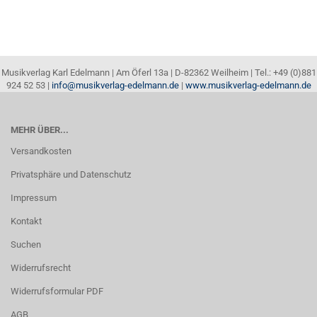
Musikverlag Karl Edelmann | Am Öferl 13a | D-82362 Weilheim | Tel.: +49 (0)881
924 52 53 |
info@musikverlag-edelmann.de
|
www.musikverlag-edelmann.de
MEHR ÜBER...
Versandkosten
Privatsphäre und Datenschutz
Impressum
Kontakt
Suchen
Widerrufsrecht
Widerrufsformular PDF
AGB