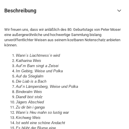
Beschreibung
Wir freuen uns, dass wir anläßlich des 80. Geburtstags von Peter Moser
eine außergewöhnliche und hochwertige Sammlung bislang
unveröffentlichter Weisen aus seinem kostbaren Notenschatz anbieten
können.
Wann´s Liachtmess´n wird
Katharina Weis
Auf´m Bam singt a Zeisei
Im Gebirg, Weise und Polka
Auf da Stieglalm
Die Liab is a Bach
Auf´n Lämpersberg, Weise und Polka
Binderalm Weis
Diandl bist stolz
Jägers Abschied
Zu dir bin i ganga
Wann´s Heu mahn so lustig war
Kirchweg Weis
Ist wohl eine schöne Andacht
Es blüht der Blume eine