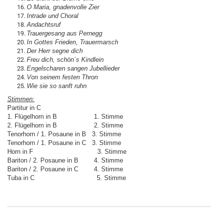
O Maria, gnadenvolle Zier
Intrade und Choral
Andachtsruf
Trauergesang aus Pernegg
In Gottes Frieden, Trauermarsch
Der Herr segne dich
Freu dich, schön´s Kindlein
Engelscharen sangen Jubellieder
Von seinem festen Thron
Wie sie so sanft ruhn
Stimmen:
Partitur in C
1. Flügelhorn in B 1. Stimme
2. Flügelhorn in B 2. Stimme
Tenorhorn / 1. Posaune in B 3. Stimme
Tenorhorn / 1. Posaune in C 3. Stimme
Horn in F 3. Stimme
Bariton / 2. Posaune in B 4. Stimme
Bariton / 2. Posaune in C 4. Stimme
Tuba in C 5. Stimme