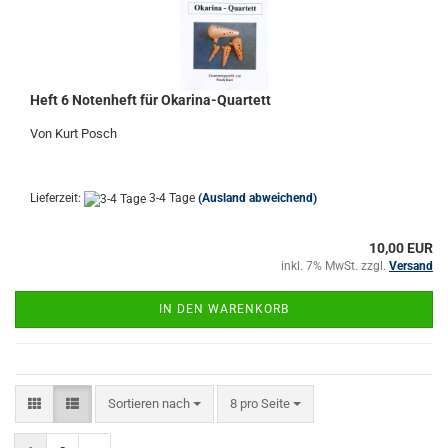
Heft 6 Notenheft für Okarina-Quartett
Von Kurt Posch
Lieferzeit:
3-4 Tage
(Ausland abweichend)
10,00 EUR
inkl. 7% MwSt. zzgl.
Versand
IN DEN WARENKORB
Sortieren nach
pro Seite
Sortieren nach
8 pro Seite