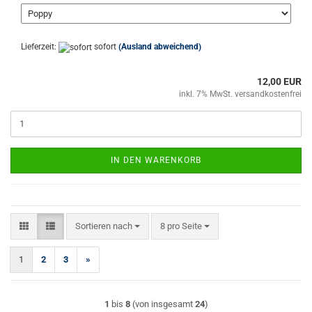
Lieferzeit:
sofort
(Ausland abweichend)
12,00 EUR
inkl. 7% MwSt. versandkostenfrei
IN DEN WARENKORB
Sortieren nach
pro Seite
Sortieren nach
8 pro Seite
1
2
3
»
1
bis
8
(von insgesamt
24
)