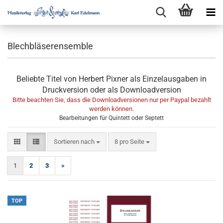
Blechbläserensemble
Beliebte Titel von Herbert Pixner als Einzelausgaben in
Druckversion oder als Downloadversion
Bitte beachten Sie, dass die Downloadversionen nur per Paypal bezahlt
werden können.
Bearbeitungen für Quintett oder Septett
Sortieren nach
pro Seite
Sortieren nach
8 pro Seite
1
2
3
»
TOP