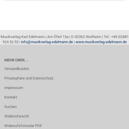
Musikverlag Karl Edelmann | Am Öferl 13a | D-82362 Weilheim | Tel.: +49 (0)881
924 52 53 |
info@musikverlag-edelmann.de
|
www.musikverlag-edelmann.de
MEHR ÜBER...
Versandkosten
Privatsphäre und Datenschutz
Impressum
Kontakt
Suchen
Widerrufsrecht
Widerrufsformular PDF