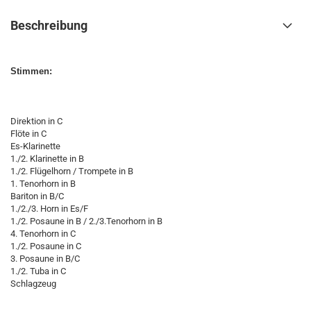
Beschreibung
Stimmen:
Direktion in C
Flöte in C
Es-Klarinette
1./2. Klarinette in B
1./2. Flügelhorn / Trompete in B
1. Tenorhorn in B
Bariton in B/C
1./2./3. Horn in Es/F
1./2. Posaune in B / 2./3.Tenorhorn in B
4. Tenorhorn in C
1./2. Posaune in C
3. Posaune in B/C
1./2. Tuba in C
Schlagzeug