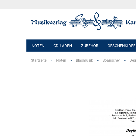
NOTEN
CD-LADEN
ZUBEHÖR
GESCHENKIDEE
»
»
»
»
Startseite
Noten
Blasmusik
Boarischer
Deg