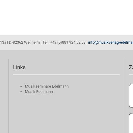
13a | D-82362 Weilheim | Tel.: +49 (0)881 924 52 53 |
info@musikverlag-edelma
Links
Z
Musikseminare Edelmann
Musik Edelmann