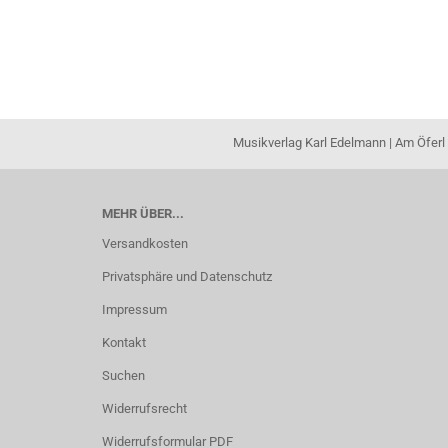
Musikverlag Karl Edelmann | Am Öferl 
MEHR ÜBER...
Versandkosten
Privatsphäre und Datenschutz
Impressum
Kontakt
Suchen
Widerrufsrecht
Widerrufsformular PDF