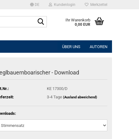
DE
Kundenlogin
Merkzettel
Suche...
Ihr Warenkorb
0,00 EUR
l
ÜBER UNS
AUTOREN
wort
eglbauernboarischer - Download
t.Nr.:
KE 17300/D
rstellen
eferzeit:
3-4 Tage
(Ausland abweichend)
rt vergessen?
wnloads: