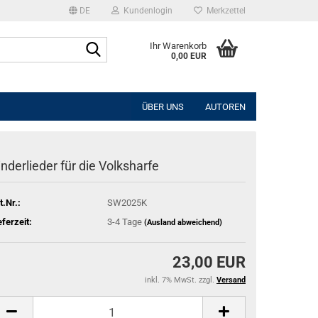
DE
Kundenlogin
Merkzettel
Suche...
Ihr Warenkorb
0,00 EUR
l
ÜBER UNS
AUTOREN
wort
inderlieder für die Volksharfe
t.Nr.:
SW2025K
rstellen
eferzeit:
3-4 Tage
(Ausland abweichend)
rt vergessen?
23,00 EUR
inkl. 7% MwSt. zzgl.
Versand