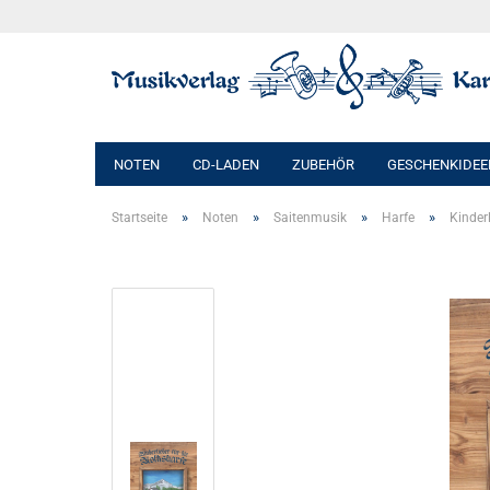
NOTEN
CD-LADEN
ZUBEHÖR
GESCHENKIDEE
»
»
»
»
Startseite
Noten
Saitenmusik
Harfe
Kinderl