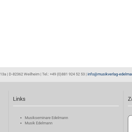
13a | D-82362 Weilheim | Tel.: +49 (0)881 924 52 53 |
info@musikverlag-edelma
Links
Z
Musikseminare Edelmann
Musik Edelmann