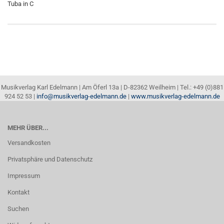
Tuba in C
Musikverlag Karl Edelmann | Am Öferl 13a | D-82362 Weilheim | Tel.: +49 (0)881
924 52 53 |
info@musikverlag-edelmann.de
|
www.musikverlag-edelmann.de
MEHR ÜBER...
Versandkosten
Privatsphäre und Datenschutz
Impressum
Kontakt
Suchen