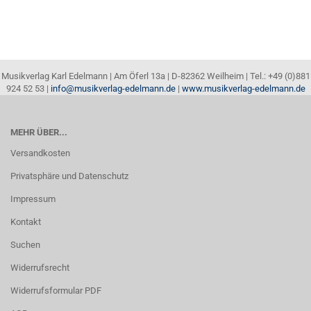
Musikverlag Karl Edelmann | Am Öferl 13a | D-82362 Weilheim | Tel.: +49 (0)881
924 52 53 |
info@musikverlag-edelmann.de
|
www.musikverlag-edelmann.de
MEHR ÜBER...
Versandkosten
Privatsphäre und Datenschutz
Impressum
Kontakt
Suchen
Widerrufsrecht
Widerrufsformular PDF