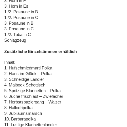
3. Horn in F
3. Horn in Es
1./2. Posaune in B
1./2. Posaune in C
3. Posaune in B
3. Posaune in C
1./2. Tuba in C
Schlagzeug
Zusätzliche Einzelstimmen erhältlich
Inhalt:
1. Hufschmiedmartl Polka
2. Hans im Glück – Polka
3. Schneidige Landler
4. Maibock Schottisch
5. Spritzige Klarinetten – Polka
6. Juche frisch auf – Zwiefacher
7. Herbstspaziergang – Walzer
8. Hallodripolka
9. Jubiläumsmarsch
10. Barbarapolka
11. Lustige Klarinettenlandler