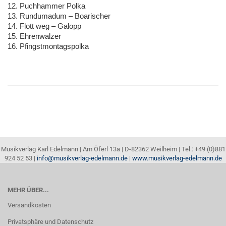
12. Puchhammer Polka
13. Rundumadum – Boarischer
14. Flott weg – Galopp
15. Ehrenwalzer
16. Pfingstmontagspolka
Musikverlag Karl Edelmann | Am Öferl 13a | D-82362 Weilheim | Tel.: +49 (0)881
924 52 53 |
info@musikverlag-edelmann.de
|
www.musikverlag-edelmann.de
MEHR ÜBER...
Versandkosten
Privatsphäre und Datenschutz