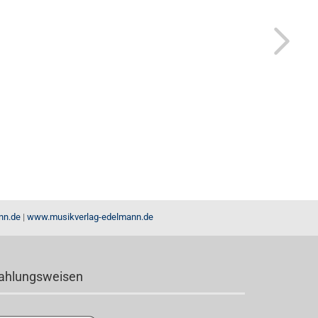
nn.de
|
www.musikverlag-edelmann.de
ahlungsweisen