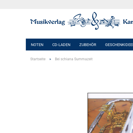
NOTEN
CD-LADEN
ZUBEHÖR
GESCHENKIDEE
»
Startseite
Bei schiana Summazeit