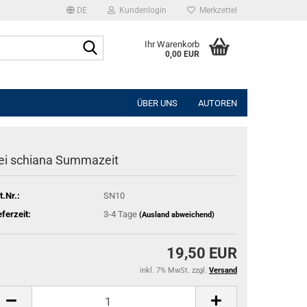
DE
Kundenlogin
Merkzettel
Suche...
Ihr Warenkorb
0,00 EUR
l
ÜBER UNS
AUTOREN
wort
ei schiana Summazeit
t.Nr.:
SN10
rstellen
eferzeit:
3-4 Tage
(Ausland abweichend)
rt vergessen?
19,50 EUR
inkl. 7% MwSt. zzgl.
Versand