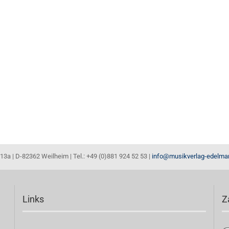
13a | D-82362 Weilheim | Tel.: +49 (0)881 924 52 53 |
info@musikverlag-edelma
Links
Z