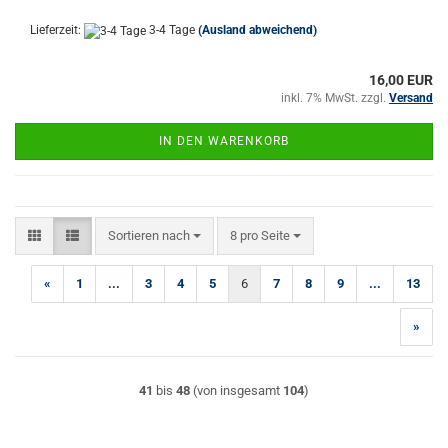
Lieferzeit:
3-4 Tage
(Ausland abweichend)
16,00 EUR
inkl. 7% MwSt. zzgl.
Versand
IN DEN WARENKORB
Sortieren nach
pro Seite
Sortieren nach
8 pro Seite
«
1
...
3
4
5
6
7
8
9
...
13
»
41
bis
48
(von insgesamt
104
)