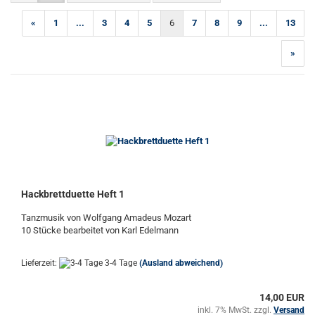
«
1
...
3
4
5
6
7
8
9
...
13
»
Hackbrettduette Heft 1
Tanzmusik von Wolfgang Amadeus Mozart
10 Stücke bearbeitet von Karl Edelmann
Lieferzeit:
3-4 Tage
(Ausland abweichend)
14,00 EUR
inkl. 7% MwSt. zzgl.
Versand