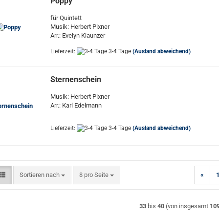
Poppy
für Quintett
Musik: Herbert Pixner
Arr.: Evelyn Klaunzer
Lieferzeit:
3-4 Tage
(Ausland abweichend)
Sternenschein
Musik: Herbert Pixner
Arr.: Karl Edelmann
Lieferzeit:
3-4 Tage
(Ausland abweichend)
Sortieren nach
pro Seite
Sortieren nach
8 pro Seite
«
33
bis
40
(von insgesamt
10