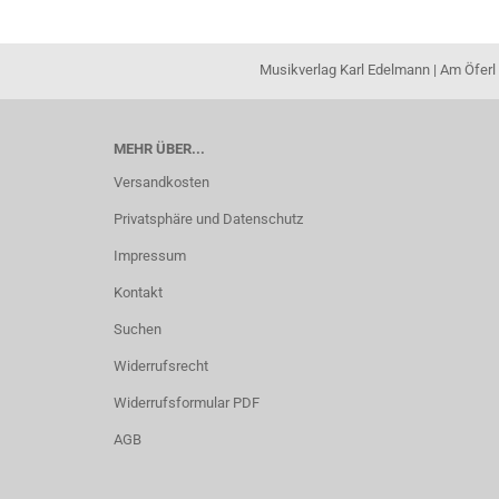
Musikverlag Karl Edelmann | Am Öferl 
MEHR ÜBER...
Versandkosten
Privatsphäre und Datenschutz
Impressum
Kontakt
Suchen
Widerrufsrecht
Widerrufsformular PDF
AGB