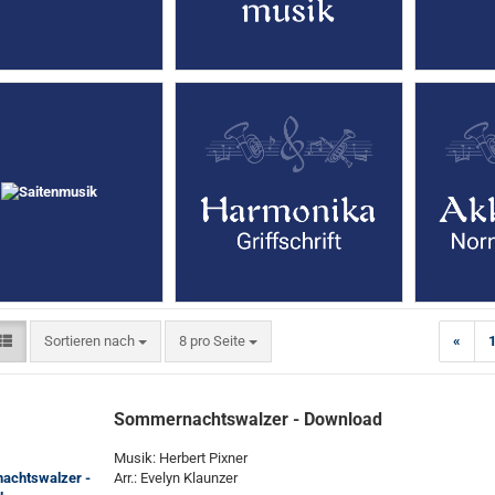
Sortieren nach
pro Seite
Sortieren nach
8 pro Seite
«
Sommernachtswalzer - Download
Musik: Herbert Pixner
Arr.: Evelyn Klaunzer