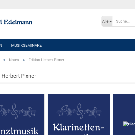
Sprache auswählen
Alle
E-Mai
N
MUSIKSEMINARE
Pass
»
»
Noten
Edition Herbert Pixner
n Herbert Pixner
Konto e
Passwo