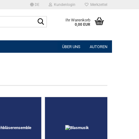
DE
Kundenlogin
Merkzettel
Suche...
Ihr Warenkorb
0,00 EUR
l
ÜBER UNS
AUTOREN
wort
rstellen
rt vergessen?