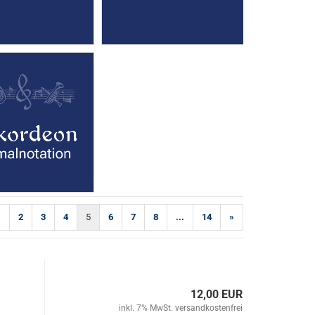
1
2
3
4
5
6
7
8
...
14
»
12,00 EUR
inkl. 7% MwSt. versandkostenfrei