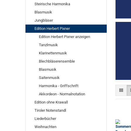
Steirische Harmonika
Blasmusik
Jungbläser
Edition Herbert Pixner
Edition Herbert Pixner anzeigen
Tanzlmusik
Klarinettenmusik
Blechbläserensemble
Blasmusik
Saitenmusik
Harmonika - Griffschrift
Akkordeon - Normalnotation
Edition ohne Krawall
Tiroler Notenstandl
Liederbücher
Weihnachten