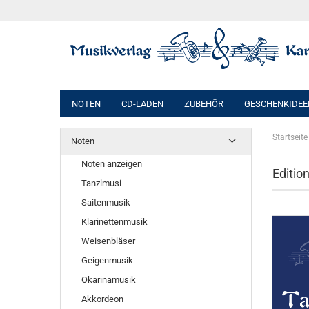
NOTEN
CD-LADEN
ZUBEHÖR
GESCHENKIDEE
Startseite
Noten
Noten anzeigen
Editio
Tanzlmusi
Saitenmusik
Klarinettenmusik
Weisenbläser
Geigenmusik
Okarinamusik
Akkordeon