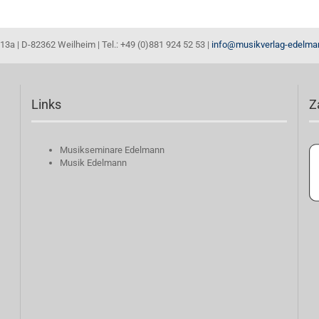
13a | D-82362 Weilheim | Tel.: +49 (0)881 924 52 53 |
info@musikverlag-edelma
Links
Z
Musikseminare Edelmann
Musik Edelmann