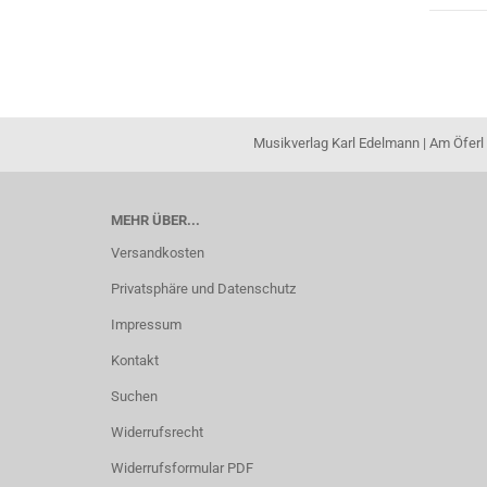
Musikverlag Karl Edelmann | Am Öferl 
MEHR ÜBER...
Versandkosten
Privatsphäre und Datenschutz
Impressum
Kontakt
Suchen
Widerrufsrecht
Widerrufsformular PDF