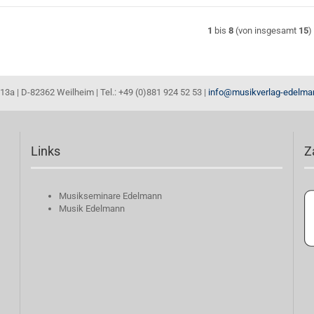
1
bis
8
(von insgesamt
15
)
13a | D-82362 Weilheim | Tel.: +49 (0)881 924 52 53 |
info@musikverlag-edelma
Links
Z
Musikseminare Edelmann
Musik Edelmann