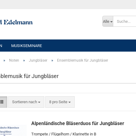
Sprache auswählen
Alle
E-Mai
N
MUSIKSEMINARE
Pass
»
»
»
Noten
Jungbläser
Ensemblemusik für Jungbläser
lemusik für Jungbläser
Konto e
Passwo
Sortieren nach
pro Seite
Sortieren nach
8 pro Seite
Alpenländische Bläserduos für Jungbläser
Trompete / Flügelhorn / Klarinette in B