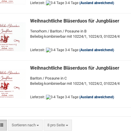
Lieferzeit:
3-4 Tage
(Ausland abweichend)
Weihnachtliche Bläserduos für Jungbläser
Tenorhorn / Bariton / Posaune in B
Beliebig kombinierbar mit 10224/1, 10224/3, 010224/4
Lieferzeit:
3-4 Tage
(Ausland abweichend)
Weihnachtliche Bläserduos für Jungbläser
Bariton / Posaune in C
Beliebig kombinierbar mit 10224/1, 10224/2, 010224/4
Lieferzeit:
3-4 Tage
(Ausland abweichend)
Sortieren nach
pro Seite
Sortieren nach
8 pro Seite