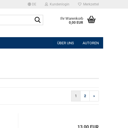
DE
Kundenlogin
Merkzettel
Suche...
Ihr Warenkorb
0,00 EUR
l
ÜBER UNS
AUTOREN
wort
rstellen
rt vergessen?
1
2
»
13,00 EUR