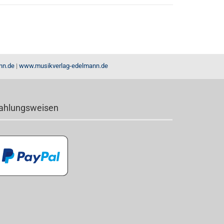
nn.de
|
www.musikverlag-edelmann.de
ahlungsweisen