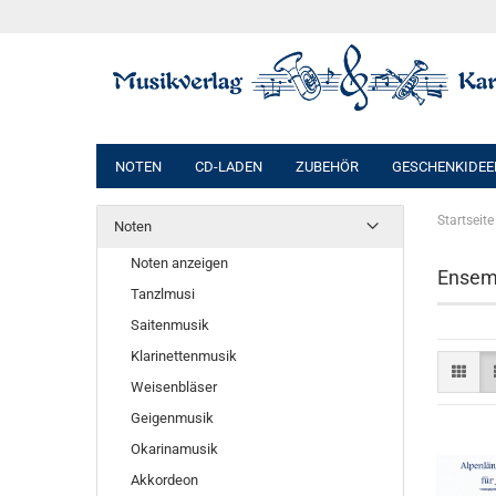
NOTEN
CD-LADEN
ZUBEHÖR
GESCHENKIDEE
Startseite
Noten
Noten anzeigen
Ensemb
Tanzlmusi
Saitenmusik
Klarinettenmusik
Weisenbläser
Geigenmusik
Okarinamusik
Akkordeon