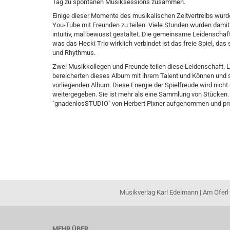
Tag zu spontanen Musiksessions zusammen.
Einige dieser Momente des musikalischen Zeitvertreibs wurde
You-Tube mit Freunden zu teilen. Viele Stunden wurden damit 
intuitiv, mal bewusst gestaltet. Die gemeinsame Leidenscha
was das Hecki Trio wirklich verbindet ist das freie Spiel, d
und Rhythmus.
Zwei Musikkollegen und Freunde teilen diese Leidenschaft. L
bereicherten dieses Album mit ihrem Talent und Können und
vorliegenden Album. Diese Energie der Spielfreude wird nicht
weitergegeben. Sie ist mehr als eine Sammlung von Stücken. S
"gnadenlosSTUDIO" von Herbert Pixner aufgenommen und pro
Musikverlag Karl Edelmann | Am Öferl 
MEHR ÜBER...