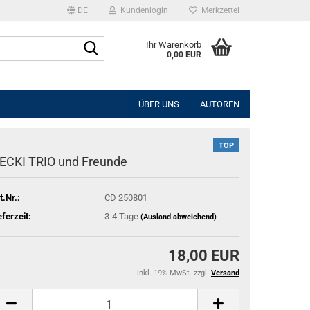
DE
Kundenlogin
Merkzettel
Suche...
Ihr Warenkorb
0,00 EUR
l
ÜBER UNS
AUTOREN
wort
TOP
ECKI TRIO und Freunde
t.Nr.:
CD 250801
rstellen
eferzeit:
3-4 Tage
(Ausland abweichend)
rt vergessen?
18,00 EUR
inkl. 19% MwSt. zzgl.
Versand