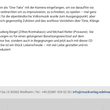
n als "One-Take" mit der Kamera eingefangen, um sie daraufhin via
verbrachten um zu improvisieren, zu schreiben, zu spielen – mal ganz
ft für die alpenländische Volksmusik wurde zum Ausgangspunkt, aber
as sich gegenseitig Zuhören und das wortlose Verstehen über Töne, Klänge
udwig Biegel (Zither/Kontrabass) und Michael Reiter (Posaune). Sie
 sorgen so für einen gelungenen Besetzungswechsel auf dem
 nur live, sondern auch in Begegnungen und jetzt auch mit dieser CD
ie ist ein Stück Lebensfreude – mit viel Liebe gestaltet und im
duziert.
13a | D-82362 Weilheim | Tel.: +49 (0)881 924 52 53 |
info@musikverlag-edelma