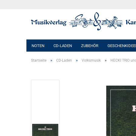
NOTEN
CD-LADEN
ZUBEHÖR
GESCHENKIDEE
»
»
»
Startseite
CD-Laden
Volksmusik
HECKI TRIO un