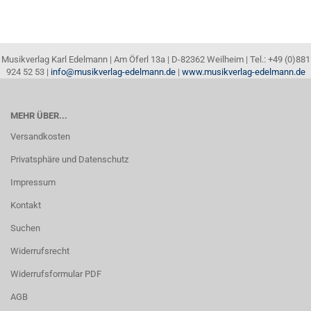
Musikverlag Karl Edelmann | Am Öferl 13a | D-82362 Weilheim | Tel.: +49 (0)881
924 52 53 |
info@musikverlag-edelmann.de
|
www.musikverlag-edelmann.de
MEHR ÜBER...
Versandkosten
Privatsphäre und Datenschutz
Impressum
Kontakt
Suchen
Widerrufsrecht
Widerrufsformular PDF
AGB