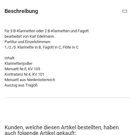
Beschreibung
für 3 B-Klarinetten oder 2 B-Klarinetten und Fagott
bearbeitet von Karl Edelmann.
Partitur und Einzelstimmen:
1./2./3. Klarinette in B, Fagott in C, Flöte in C
Inhalt:
Klarinettenjodler
Menuett Nr.5, KV 103
Kontratanz Nr.4, KV 101
Menuett aus Niederösterreich
Auszug aus Tragöß
Kunden, welche diesen Artikel bestellten, haben
auch folgende Artikel gekauft: