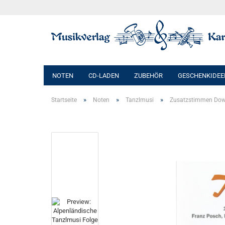
NOTEN
CD-LADEN
ZUBEHÖR
GESCHENKIDEE
»
»
»
Startseite
Noten
Tanzlmusi
Zusatzstimmen Do