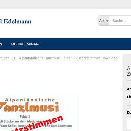
Sprache auswählen
Alle
E-Mai
N
MUSIKSEMINARE
Pass
»
wnload
Alpenländische Tanzlmusi Folge 1 - Zusatzstimmen Download
A
Z
Konto e
Ar
Passwo
Li
Do