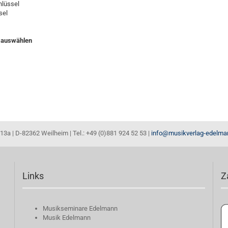
hlüssel
sel
auswählen
13a | D-82362 Weilheim | Tel.: +49 (0)881 924 52 53 |
info@musikverlag-edelma
Links
Z
Musikseminare Edelmann
Musik Edelmann