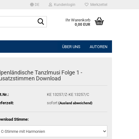
DE
Kundenlogin
Merkzettel
Suche...
Ihr Warenkorb
0,00 EUR
l
ÜBER UNS
AUTOREN
wort
lpenländische Tanzlmusi Folge 1 -
usatzstimmen Download
rstellen
t.Nr.:
KE 13257/Z-KE 13257/C
rt vergessen?
eferzeit:
sofort
(Ausland abweichend)
wnload Stimme: