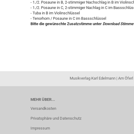
- 1./2. Posaune in B, 2-stimmiger Nachschlag in B im Violinsc
- 1./2. Posaune in C, 2-stimmiger Nachlag in C im Bassschlüs
- Tuba in B im Violinschlüssel
- Tenorhorn / Posaune in C im Bassschlüssel
Bitte die gewünschte Zusatzstimme unter
Download Stimme
Musikverlag Karl Edelmann | Am Öferl 
MEHR ÜBER...
Versandkosten
Privatsphäre und Datenschutz
Impressum