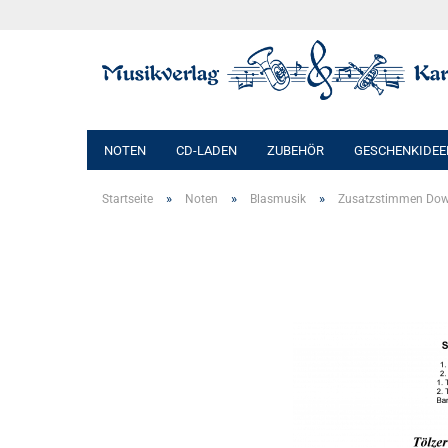
NOTEN
CD-LADEN
ZUBEHÖR
GESCHENKIDEE
»
»
»
Startseite
Noten
Blasmusik
Zusatzstimmen Do