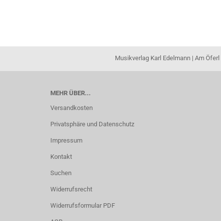
Musikverlag Karl Edelmann | Am Öferl 
MEHR ÜBER...
Versandkosten
Privatsphäre und Datenschutz
Impressum
Kontakt
Suchen
Widerrufsrecht
Widerrufsformular PDF