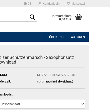
DE
Kundenlogin
Merkzettel
Suche...
Ihr Warenkorb
0,00 EUR
l
ÜBER UNS
AUTOREN
wort
ölzer Schützenmarsch - Saxophonsatz
ownload
rstellen
t.Nr.:
KE 9728/Sax-KW 9728/Sax
rt vergessen?
eferzeit:
sofort
(Ausland abweichend)
wnloads: