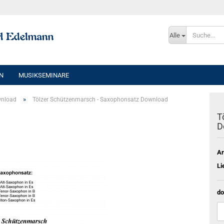
Sprache auswählen
Alle
E-Mai
N
MUSIKSEMINARE
Pass
»
wnload
Tölzer Schützenmarsch - Saxophonsatz Download
T
D
Konto e
Ar
Passwo
Li
do