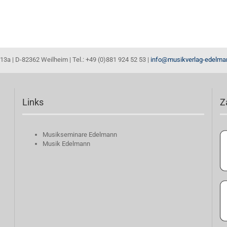
13a | D-82362 Weilheim | Tel.: +49 (0)881 924 52 53 |
info@musikverlag-edelma
Links
Z
Musikseminare Edelmann
Musik Edelmann