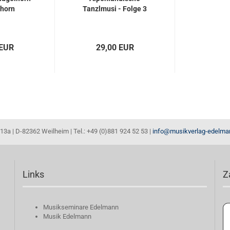
rhorn
Tanzlmusi - Folge 3
 EUR
29,00 EUR
13a | D-82362 Weilheim | Tel.: +49 (0)881 924 52 53 |
info@musikverlag-edelma
Links
Z
Musikseminare Edelmann
Musik Edelmann