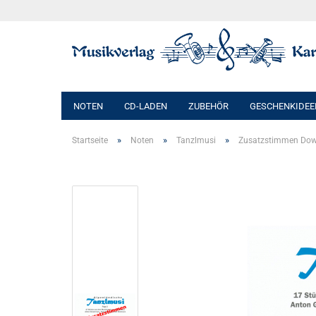
NOTEN
CD-LADEN
ZUBEHÖR
GESCHENKIDEE
»
»
»
Startseite
Noten
Tanzlmusi
Zusatzstimmen Do