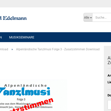
Sprache auswählen
Alle
E-Mai
N
MUSIKSEMINARE
Pass
»
wnload
Alpenländische Tanzlmusi Folge 3 - Zusatzstimmen Download
A
Z
Konto e
Ar
Passwo
Li
Do