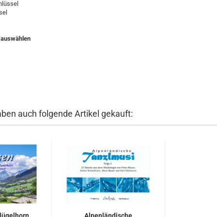
hlüssel
sel
auswählen
aben auch folgende Artikel gekauft:
lügelhorn
Alpenländische