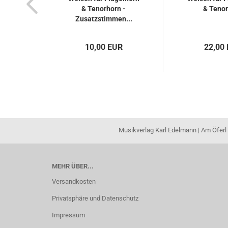
& Tenorhorn -
& Teno
Zusatzstimmen...
10,00 EUR
22,00
Musikverlag Karl Edelmann | Am Öferl 
MEHR ÜBER...
Versandkosten
Privatsphäre und Datenschutz
Impressum