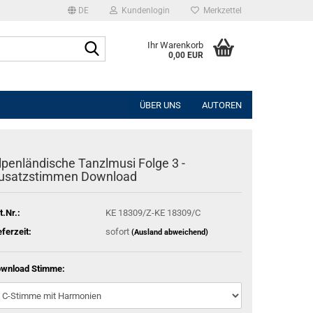
DE
Kundenlogin
Merkzettel
Suche...
Ihr Warenkorb
0,00 EUR
l
ÜBER UNS
AUTOREN
wort
lpenländische Tanzlmusi Folge 3 -
usatzstimmen Download
rstellen
t.Nr.:
KE 18309/Z-KE 18309/C
rt vergessen?
eferzeit:
sofort
(Ausland abweichend)
wnload Stimme: