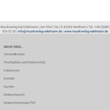
Musikverlag Karl Edelmann | Am Öferl 13a | D-82362 Weilheim | Tel.: +49 (0)881
924 52 53 |
info@musikverlag-edelmann.de
|
www.musikverlag-edelmann.de
MEHR ÜBER...
Versandkosten
Privatsphäre und Datenschutz
Impressum
Kontakt
Suchen
Widerrufsrecht
Widerrufsformular PDF